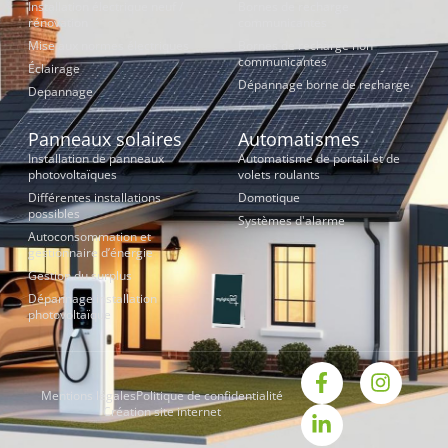
Installation électrique neuf /
Bornes de recharge
rénovation
communicantes
Mise aux normes électriques
Bornes de recharge non
communicantes
Éclairage
Dépannage borne de recharge
Depannage
Panneaux solaires
Automatismes
Installation de panneaux
Automatisme de portail et de
photovoltaïques
volets roulants
Différentes installations
Domotique
possibles
Systèmes d'alarme
Autoconsommation et
gestionnaire d’énergie
Gestion du surplus
Dépannage installation
photovoltaïque
Mentions légales
Politique de confidentialité
Création site internet