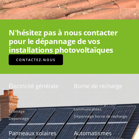
N'hésitez pas à nous contacter
pour le dépannage de vos
installations photovoltaïques
CONTACTEZ-NOUS
Électricité générale
Borne de recharge
Installation électrique neuf /
Bornes de recharge
rénovation
communicantes
Mise aux normes électriques
Bornes de recharge non
communicantes
Éclairage
Dépannage borne de recharge
Depannage
Panneaux solaires
Automatismes