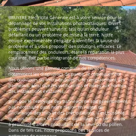
BRUYERE Electricité Générale est à votre service pour le
dépannage de vos installations photovoltaïques. Divers
problèmes peuvent survenir, tels qu’un onduleur
défaillant ou un problème de mise à la terre. Notre
équipe expérimentée s’engage à identifier la cause du
problème et à vous proposer des solutions efficaces. Le
remplacement des onduleurs, étant la réparation la plus
courante, fait partie intégrante de nos compétences.
Nous offrons une gamme complète de services,
notamment les diagnostics de panne, le remplacement
des onduleurs ou micro-onduleurs, le remplacement des
panneaux, ainsi que les vérifications et mises aux normes
des installations existantes.
Bien que le nettoyage des panneaux ne soit généralement
pas nécessaire dans notre région en raison de
l’inclinaison des toits et des précipitations, il est possible
que vos panneaux se salissent davantage s’ils sont situés
à proximité d’arbres produisant de la sève ou du pollen.
Dans de tels cas, nous proposons des services de
nettoyage de panneaux.